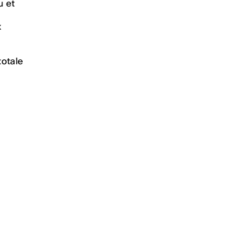
u et
x
totale