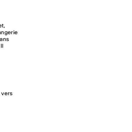
t,
angerie
dans
Il
 vers