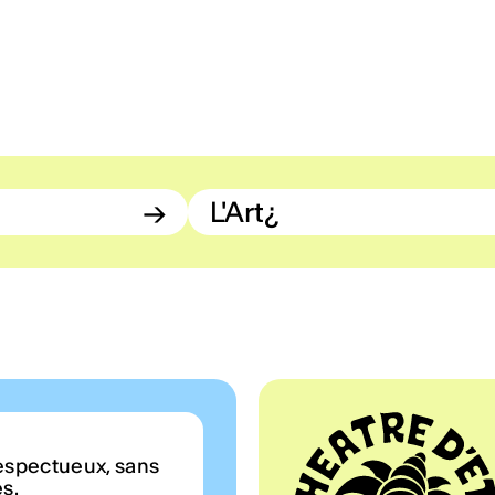
→
L'Art¿
espectueux, sans
es.