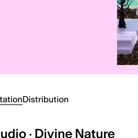
tation
Distribution
tudio · Divine Nature