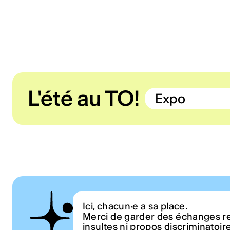
L'été au TO!
Expo
Ici, chacun·e a sa place.
Merci de garder des échanges r
insultes ni propos discriminatoir