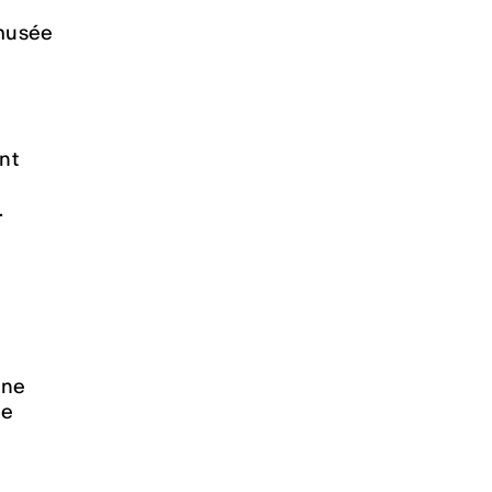
 musée
nt
.
une
re