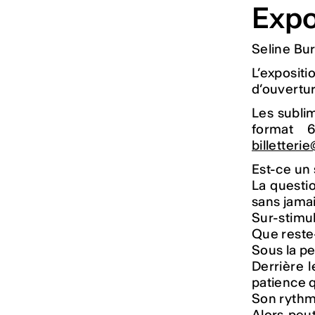
Exp
Seline Bu
L’exposit
d’ouvertur
Les subli
format 
billetteri
Est-ce un 
La questi
sans jamais
Sur-stimul
Que reste-
Sous la pe
Derrière 
patience 
Son rythm
Alors peut