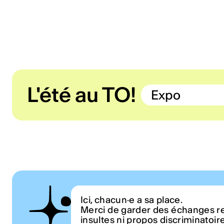
L'été au TO!
Expo
Ici, chacun·e a sa place.
Merci de garder des échanges r
insultes ni propos discriminatoir