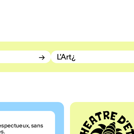
→
L'Art¿
espectueux, sans
es.