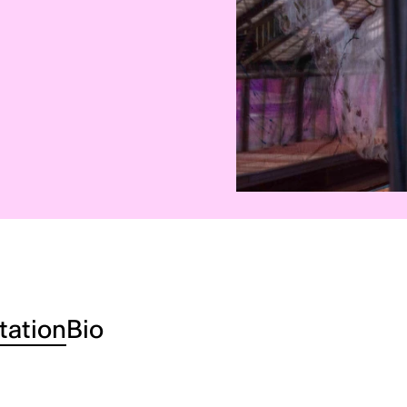
tation
Bio