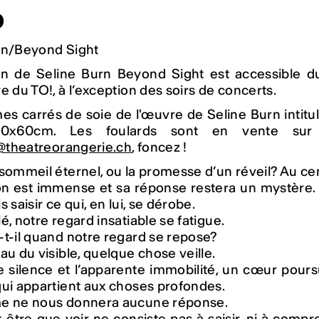
o
rn/Beyond Sight
ion de Seline Burn
Beyond Sight
est accessible d
e du TO!, à l’exception des soirs de concerts.
mes carrés de soie de l'œuvre de
Seline Burn
intit
60x60cm. Les foulards sont en vente sur 
e@theatreorangerie.ch
, foncez !
sommeil éternel, ou la promesse d’un réveil? Au cen
on est immense et sa réponse restera un mystère
 saisir ce qui, en lui, se dérobe.
é, notre regard insatiable se fatigue.
t-il quand notre regard se repose?
au du visible, quelque chose veille.
le silence et l’apparente immobilité, un cœur pour
qui appartient aux choses profondes.
e ne nous donnera aucune réponse.
-être que voir ne consiste pas à saisir, ni à comp