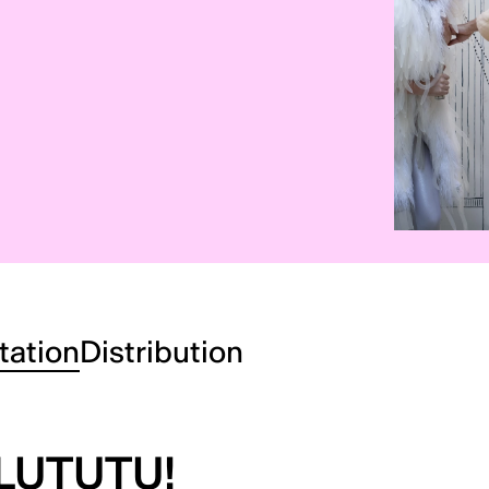
tation
Distribution
LUTUTU!