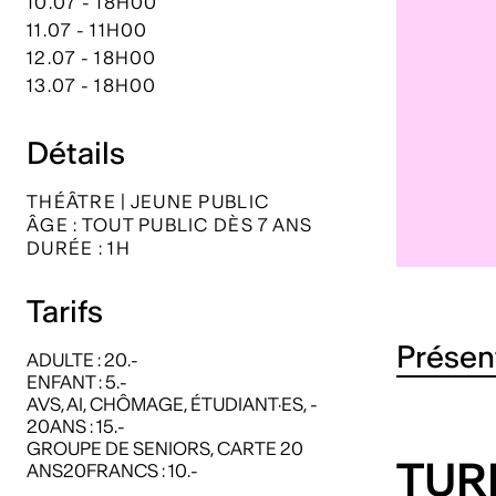
10.07 - 18H00
11.07 - 11H00
12.07 - 18H00
13.07 - 18H00
Détails
THÉÂTRE | JEUNE PUBLIC
ÂGE : TOUT PUBLIC DÈS 7 ANS
DURÉE : 1H
Tarifs
Présen
ADULTE : 20.-
ENFANT : 5.-
AVS, AI, CHÔMAGE, ÉTUDIANT·ES, -
20ANS : 15.-
GROUPE DE SENIORS, CARTE 20
TUR
ANS20FRANCS : 10.-