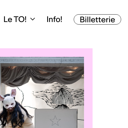
Le TO!
Info!
Billetterie