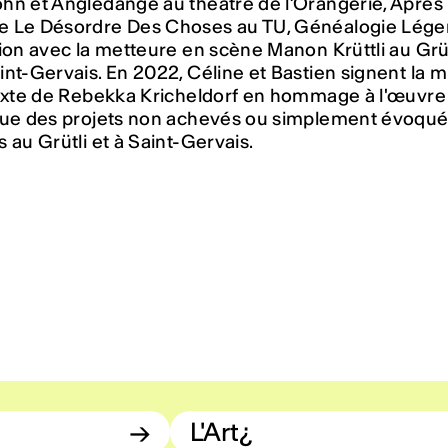
hn et Angledange au théâtre de l’Orangerie, Après 
 Le Désordre Des Choses au TU, Généalogie Lége
ion avec la metteure en scène Manon Krüttli au Grüt
nt-Gervais. En 2022, Céline et Bastien signent la mi
texte de Rebekka Kricheldorf en hommage à l'œuvr
que des projets non achevés ou simplement évoqué
 au Grütli et à Saint-Gervais.
→
L'Art¿