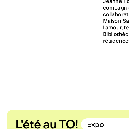
Jeanne Fö
compagnie
collaborat
Maison Sai
l'amour, 
Bibliothè
résidences
L'été au TO!
Expo