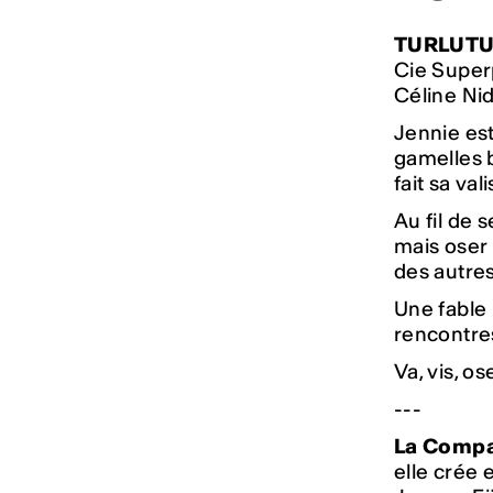
TURLUTU
Cie Super
Céline Ni
Jennie est
gamelles b
fait sa va
Au fil de 
mais oser 
des autres
Une fable 
rencontre
Va, vis, o
---
La Compa
elle crée