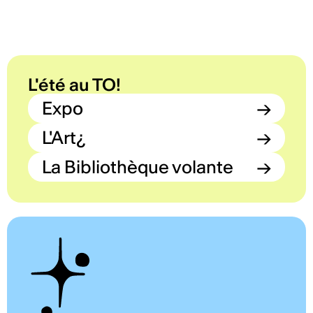
L'été au TO!
Expo
→
L'Art¿
→
La Bibliothèque volante
→