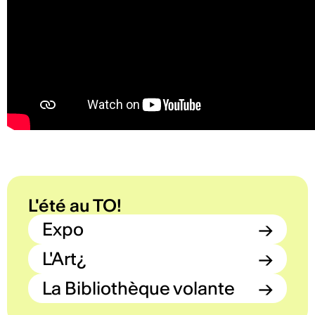
L'été au TO!
Expo
→
L'Art¿
→
La Bibliothèque volante
→