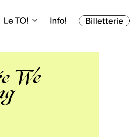
Le TO!
Info!
Billetterie
ée We
ng