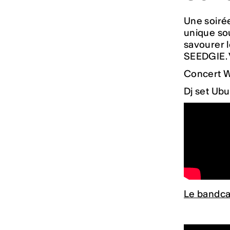
Une soiré
unique sou
savourer 
SEEDGIE. V
Concert W
Dj set Ubu
Le bandca