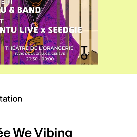
tation
ée We Vibing