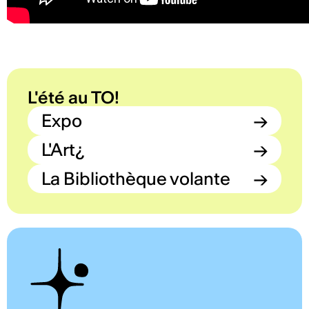
L'été au TO!
Expo
→
L'Art¿
→
La Bibliothèque volante
→