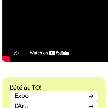
L'été au TO!
Expo
→
L'Art¿
→