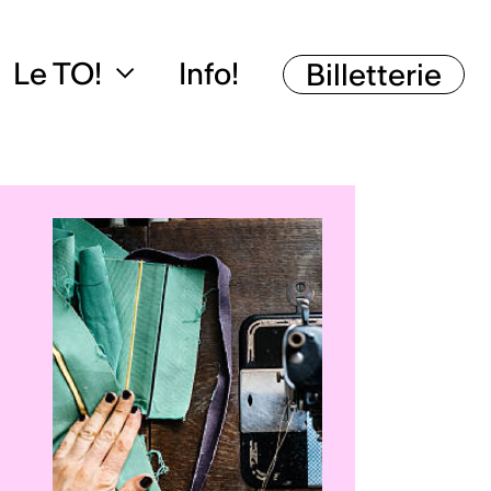
Le TO!
Info!
Billetterie