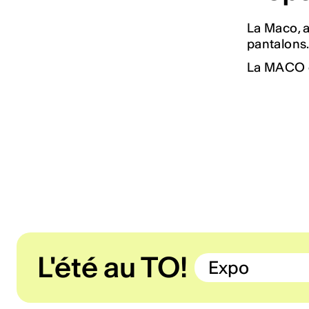
La Maco, 
pantalons.
La MACO e
L'été au TO!
Expo