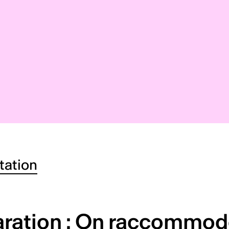
tation
ration : On raccommod