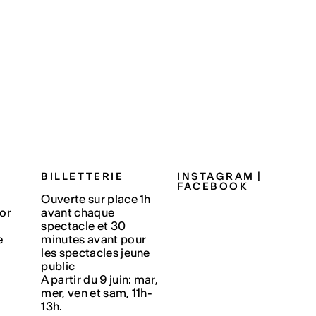
BILLETTERIE
INSTAGRAM
|
FACEBOOK
Ouverte sur place 1h
or
avant chaque
spectacle et 30
e
minutes avant pour
les spectacles jeune
public
A partir du 9 juin: mar,
mer, ven et sam, 11h-
13h.