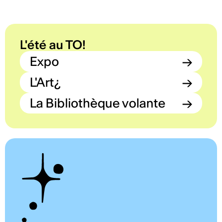
L'été au TO!
Expo
→
L'Art¿
→
La Bibliothèque volante
→