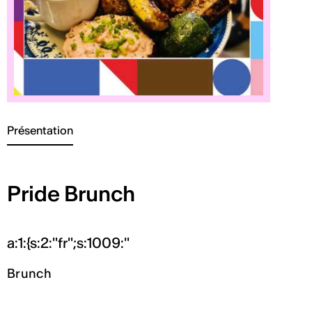
Présentation
Pride Brunch
a:1:{s:2:"fr";s:1009:"
Brunch