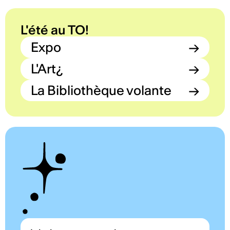
L'été au TO!
Expo
→
L'Art¿
→
La Bibliothèque volante
→