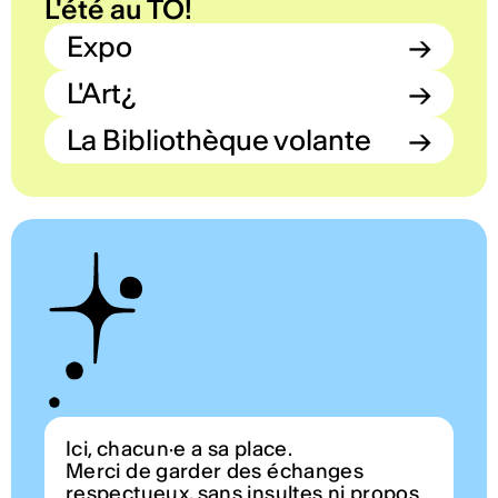
L'été au TO!
Expo
→
L'Art¿
→
La Bibliothèque volante
→
Ici, chacun·e a sa place.
Merci de garder des échanges
respectueux, sans insultes ni propos