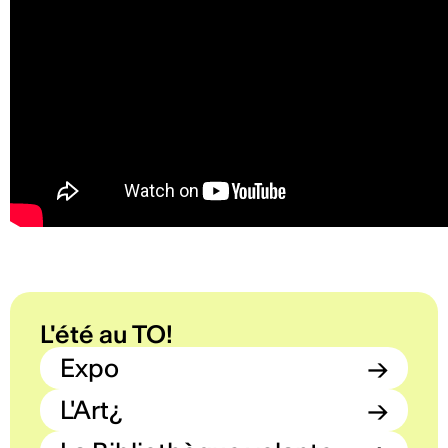
L'été au TO!
Expo
→
L'Art¿
→