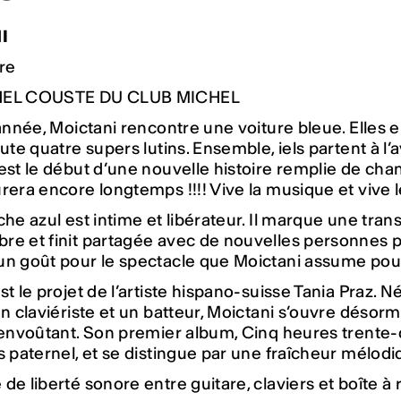
I
re
HEL COUSTE DU CLUB MICHEL
 année, Moictani rencontre une voiture bleue. Elle
oute quatre supers lutins. Ensemble, iels partent à 
est le début d’une nouvelle histoire remplie de chan
rera encore longtemps !!!! Vive la musique et vive 
che azul est intime et libérateur. Il marque une tr
e et finit partagée avec de nouvelles personnes pa
un goût pour le spectacle que Moictani assume pou
st le projet de l’artiste hispano-suisse Tania Praz. N
un claviériste et un batteur, Moictani s’ouvre désorm
t envoûtant. Son premier album, Cinq heures trente
s paternel, et se distingue par une fraîcheur mélod
de liberté sonore entre guitare, claviers et boîte à 