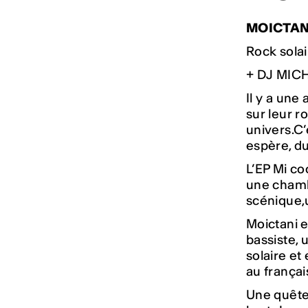
MOICTAN
Rock solai
+ DJ MIC
Il y a une
sur leur r
univers.C’
espère, du
L’EP Mi co
une chambr
scénique,
Moictani e
bassiste, 
solaire e
au françai
Une quête 