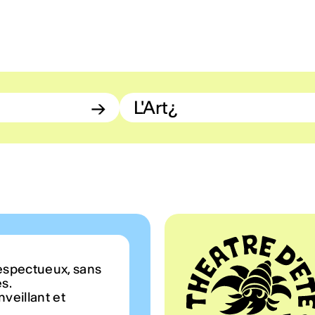
→
L'Art¿
espectueux, sans
es.
veillant et