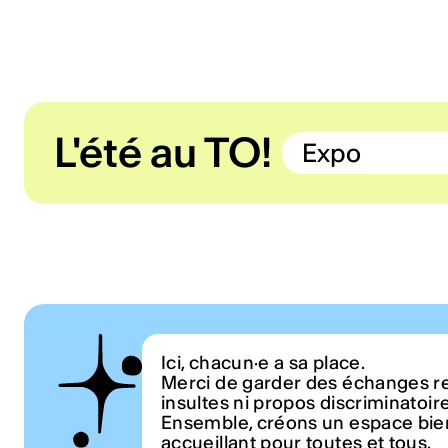
L'été au TO!
Expo
Ici, chacun·e a sa place.
Merci de garder des échanges r
insultes ni propos discriminatoir
Ensemble, créons un espace bien
accueillant pour toutes et tous.