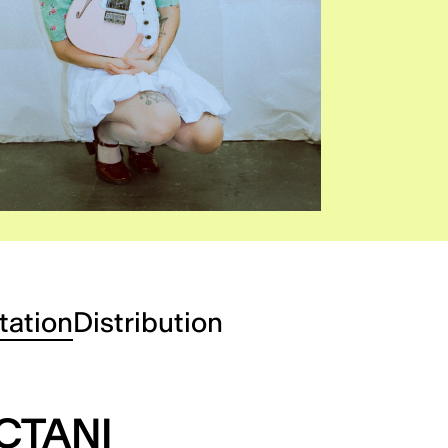
tation
Distribution
CTANI