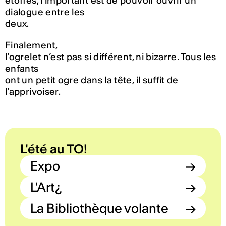
étoffes, l’important est de pouvoir ouvrir un
dialogue entre les
deux.
Finalement,
l’ogrelet n’est pas si différent, ni bizarre. Tous les
enfants
ont un petit ogre dans la tête, il suffit de
l’apprivoiser.
L'été au TO!
Expo
→
L'Art¿
→
La Bibliothèque volante
→