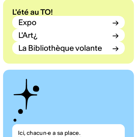
L'été au TO!
Expo
→
L'Art¿
→
La Bibliothèque volante
→
Ici, chacun·e a sa place.