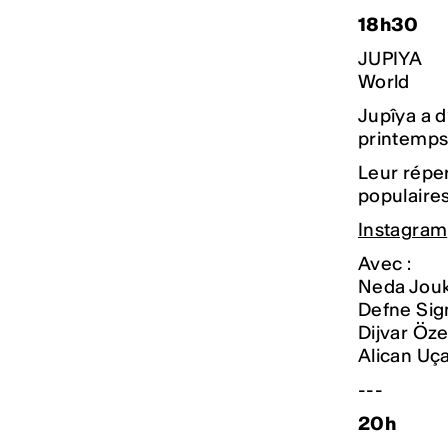
18h30
JUPIYA
World
Jupîya a d
printemps
Leur réper
populaires
Instagram
Avec :
Neda Jouka
Defne Sig
Dijvar Öze
Alican Uça
---
20h