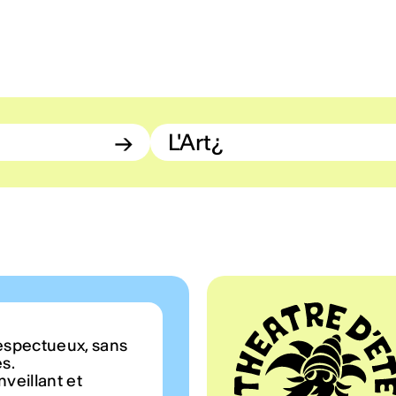
→
L'Art¿
espectueux, sans
es.
veillant et