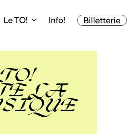
Le TO!
Info!
Billetterie
TO!
TE LA
SIQUE