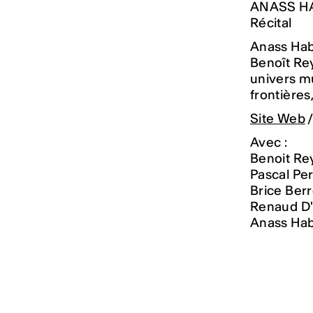
ANASS H
Récital
Anass Habi
Benoît Rey
univers mu
frontière
Site Web
Avec :
Benoit Re
Pascal Per
Brice Berr
Renaud D'
Anass Hab