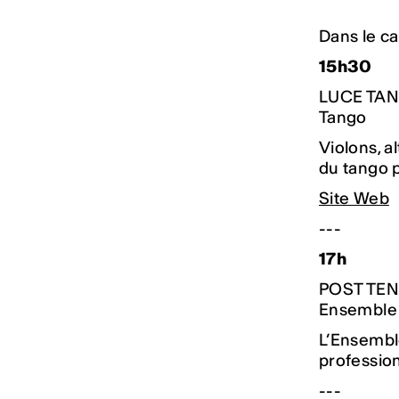
Dans le ca
15h30
LUCE TA
Tango
Violons, a
du tango p
Site Web
---
17h
POST TE
Ensemble 
L’Ensembl
profession
---