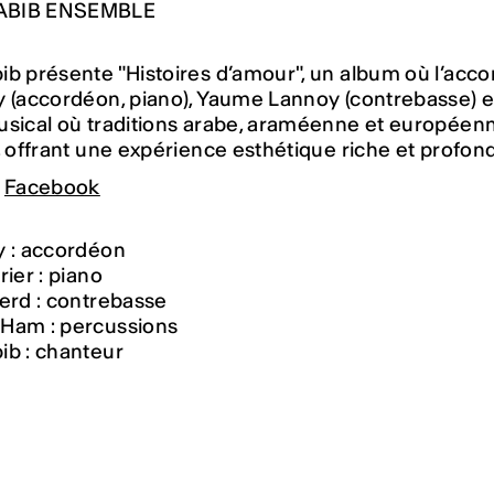
ABIB ENSEMBLE
b présente "Histoires d’amour", un album où l’acco
 (accordéon, piano), Yaume Lannoy (contrebasse) et 
sical où traditions arabe, araméenne et européenne
s, offrant une expérience esthétique riche et prof
/
Facebook
y : accordéon
rier : piano
erd : contrebasse
Ham : percussions
ib : chanteur