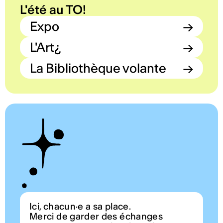
L'été au TO!
Expo
→
L'Art¿
→
La Bibliothèque volante
→
Ici, chacun·e a sa place.
Merci de garder des échanges