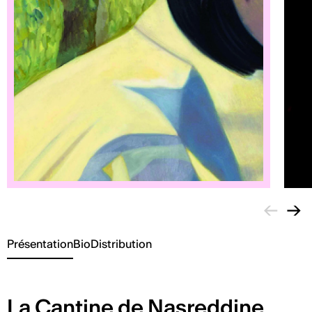
←
→
Présentation
Bio
Distribution
La Cantine de Nasreddine