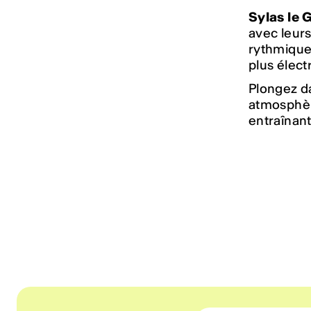
Sylas le 
avec leur
rythmique
plus élect
Plongez da
atmosphèr
entraînant