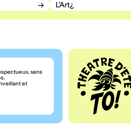
→
L'Art¿
espectueux, sans
es.
veillant et