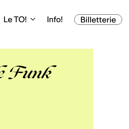
Le TO!
Info!
Billetterie
e Funk