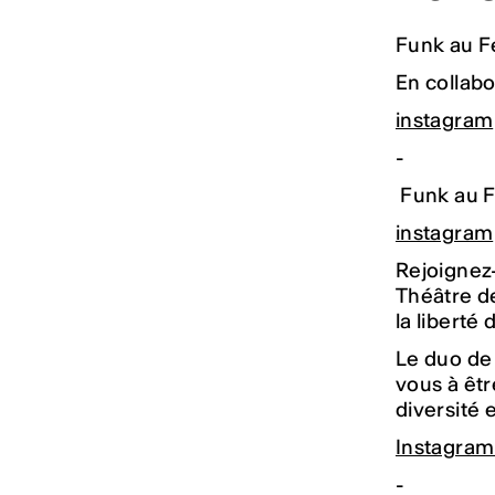
Funk au F
En collabo
instagram
-
Funk au 
instagram
Rejoignez
Théâtre de
la liberté
Le duo de
vous à êt
diversité 
Instagra
-