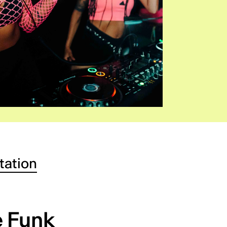
tation
e Funk