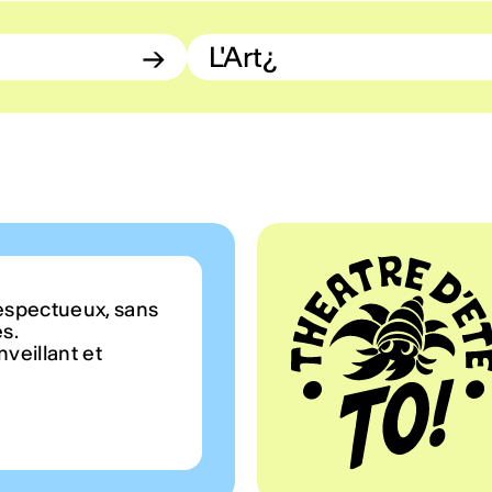
→
L'Art¿
espectueux, sans
es.
veillant et