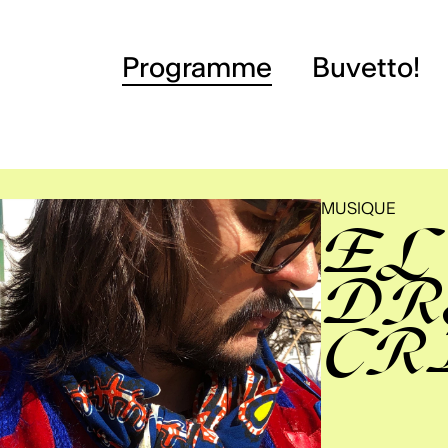
Programme
Buvetto!
MUSIQUE
EL
DR
CR