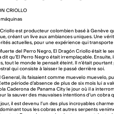
ÓN CRIOLLO
 máquinas
 Criollo est producteur colombien basé à Genève q
ue, créant un live aux ambiances uniques. Une vérit
rités actuelles, pour une expérience qui transporte
uerte del Perro Negro, El Dragón Criollo était le seu
Il a dit qu’El Perro Negro était irremplaçable. Ensuite
, tout le monde le pensait éteint. Il n’était pourtant 
stral qui consiste à laisser le passé derrière soi.
General, ils faisaient comme muevelo muevelo, 
ette période d’absence de plus de six mois lui a v
la Caderona de Panama City le jour où il a interr
ur la sauver des mauvaises intentions d’un cobra qui
jour, il est devenu l’un des plus incroyables charm
 dominant tous les cobras et autres serpents venimeu