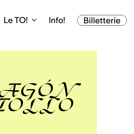
Le TO!
Info!
Billetterie
AGÓN
IOLLO