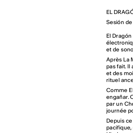
EL DRAG
Sesión de
El Dragón
électroniq
et de sono
Après La M
pas fait. 
et des mois
rituel ance
Comme El 
engañar. C
par un Cho
journée po
Depuis ce 
pacifique,