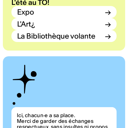
L'été au TO!
Expo
→
L'Art¿
→
La Bibliothèque volante
→
Ici, chacun·e a sa place.
Merci de garder des échanges
respectueux, sans insultes ni propos