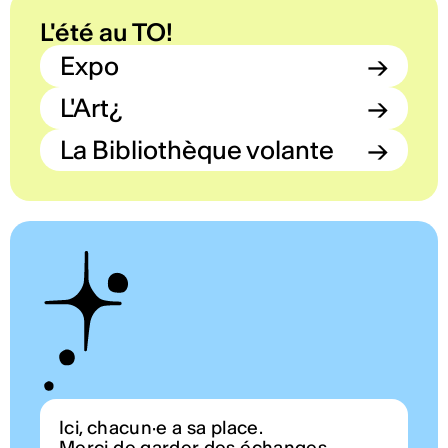
L'été au TO!
Expo
→
L'Art¿
→
La Bibliothèque volante
→
Ici, chacun·e a sa place.
Merci de garder des échanges