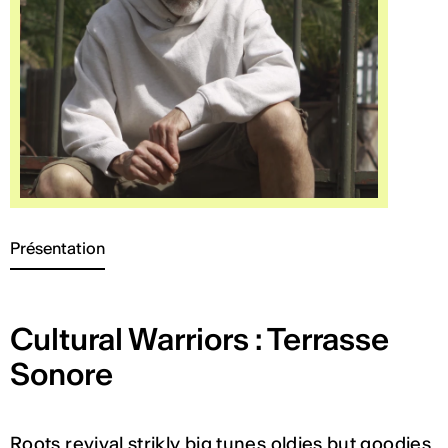
Présentation
Cultural Warriors : Terrasse
Sonore
Roots revival strikly big tunes oldies but goodies