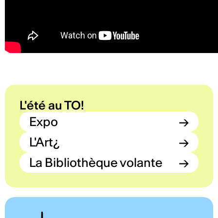
L'été au TO!
Expo
→
L'Art¿
→
La Bibliothèque volante
→