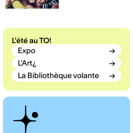
L'été au TO!
Expo
→
L'Art¿
→
La Bibliothèque volante
→