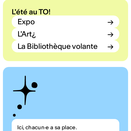
L'été au TO!
Expo
→
L'Art¿
→
La Bibliothèque volante
→
Ici, chacun·e a sa place.