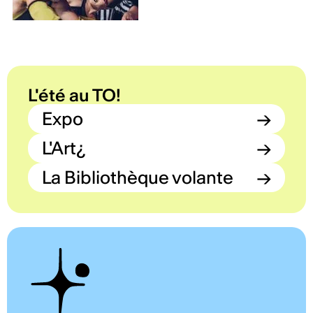
L'été au TO!
Expo
→
L'Art¿
→
La Bibliothèque volante
→