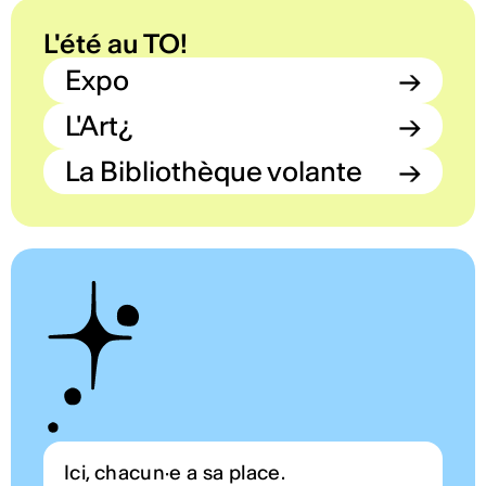
L'été au TO!
Expo
→
L'Art¿
→
La Bibliothèque volante
→
Ici, chacun·e a sa place.