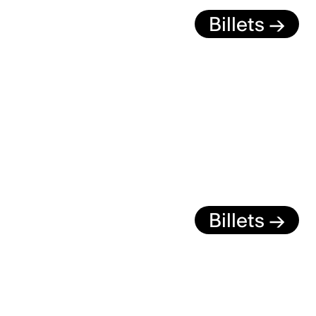
Billets →
Billets →