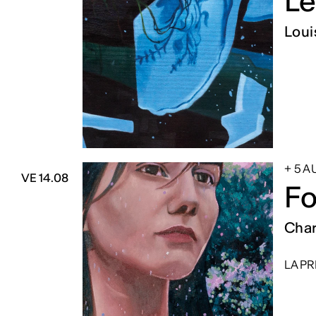
Le
Loui
+ 5 
VE 14.08
Fo
Char
LA PR