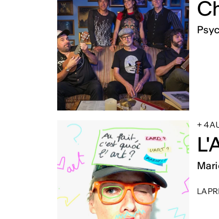
Ch
Psyc
+ 4 
L'
Mari
LA PR