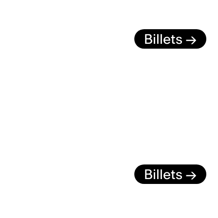
Billets →
Billets →