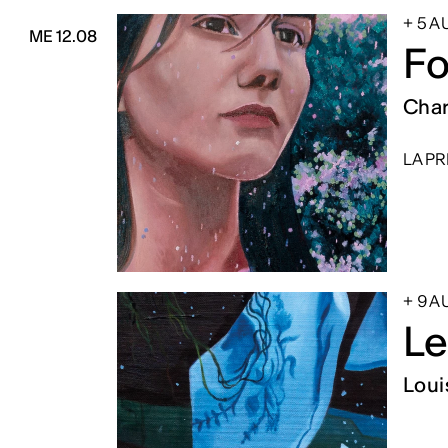
+ 5 
ME 12.08
Fo
Char
LA PR
+ 9 
Le
Loui