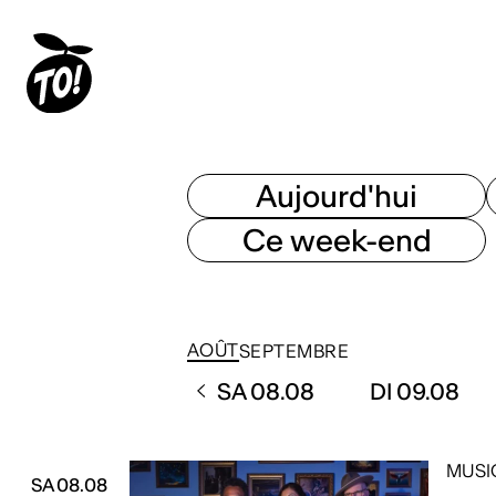
Aujourd'hui
Ce week-end
AOÛT
SEPTEMBRE
SA 08.08
DI 09.08
MUSI
SA 08.08