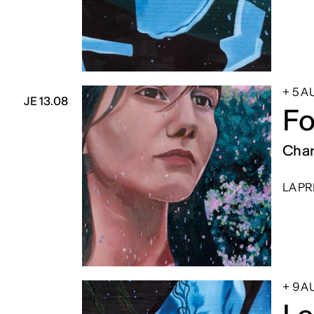
+ 5 
JE 13.08
Fo
Char
LA PR
+ 9 