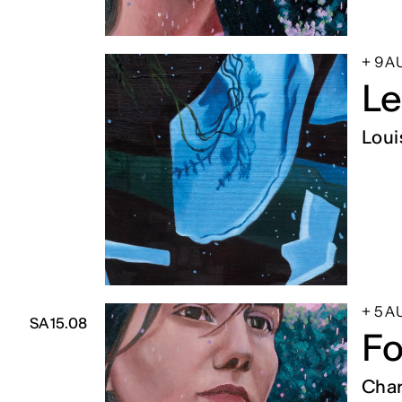
+ 9 
Le
Loui
+ 5 
SA 15.08
Fo
Char