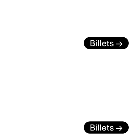
Billets →
Billets →