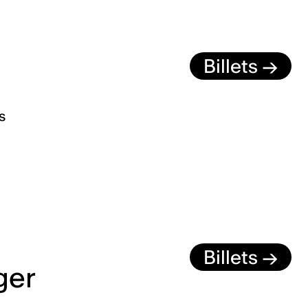
Billets →
s
Billets →
ger