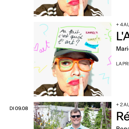
+ 4 
L'
Mari
LA PR
+ 2 
DI 09.08
Ré
Rena