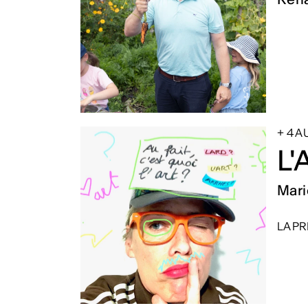
+ 4 
L'
Mari
LA PR