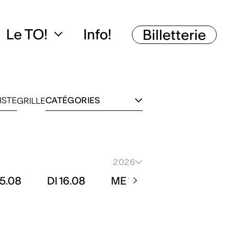
Le TO!
Info!
Billetterie
ISTE
CATÉGORIES
GRILLE
2026
15.08
DI 16.08
ME 19.08
JE 20.08