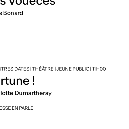
s Voüéces
s Bonard
AUTRES DATES
|
THÉÂTRE
|
JEUNE PUBLIC
|
11H00
rtune !
lotte Dumartheray
ESSE EN PARLE