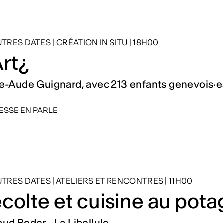
AUTRES DATES
|
CRÉATION IN SITU
|
18H00
Art¿
e-Aude Guignard, avec 213 enfants genevois·e
ESSE EN PARLE
AUTRES DATES
|
ATELIERS ET RENCONTRES
|
11H00
colte et cuisine au pota
ud Boder - La Libellule